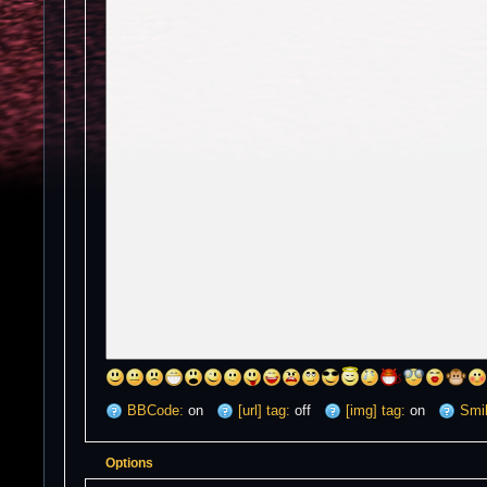
BBCode:
on
[url] tag:
off
[img] tag:
on
Smil
Options