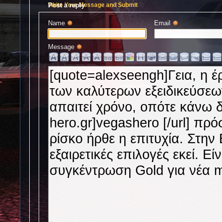
Post a reply
Write Your Message and Submit
Name 
Email 
Message 